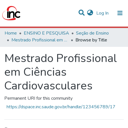
(current)
Log In
Communities & Collections
Home
ENSINO E PESQUISA
Seção de Ensino
Mestrado Profissional em Ciências Cardiovasculares
Browse by Title
All of DSpace
Mestrado Profissional
em Ciências
Cardiovasculares
Permanent URI for this community
https://dspace.inc.saude.gov.br/handle/123456789/17