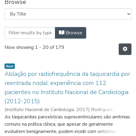
Browse
Browsing Mestrado Profissional em
Browse
Now showing
1 - 20 of 179
Item
Ablação por radiofrequência da taquicardia por
reentrada nodal: experiência com 112
pacientes no Instituto Nacional de Cardiologia
(2012-2015)
(
Instituto Nacional de Cardiologia,
2017
)
Rodrigues,
Leandro Cordeiro Dias
As taquicardias paroxísticas supraventriculares são arritmias
comuns na prática clínica, que apesar de geralmente
evoluírem benignamente, podem incidir com sintomas