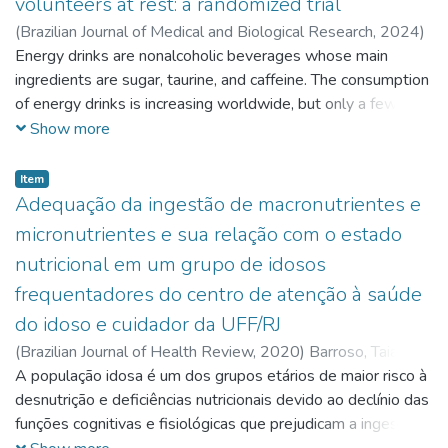
volunteers at rest: a randomized trial
caused by acute myocardial infarction, who had an
these two protocols of inspiratory muscle training (30% and
(
Brazilian Journal of Medical and Biological Research,
2024
)
obstructive lesion to the marginal branch of the circumflex
60% of maximal inspiratory pressure) seems to be safe in
Skaf-Gonçalves, L.
Energy drinks are nonalcoholic beverages whose main
;
Peçanha, D.
;
Kasal, D.
;
Tibiriçá, E.
artery in the angiography, and was later diagnosed with
subjects with Chagas cardiomyopathy.
ingredients are sugar, taurine, and caffeine. The consumption
aortic valve endocarditis.
of energy drinks is increasing worldwide, but only a few
conflicting studies have investigated the vascular effects of
Show more
energy drinks in young adults. The aim of this study was to
evaluate microvascular reactivity before and after energy
Item
drinks consumption in young healthy male volunteers. This
Adequação da ingestão de macronutrientes e
was a cross-sectional prospective study. Microvascular
micronutrientes e sua relação com o estado
reactivity signals were evaluated in the skin of the forearm
nutricional em um grupo de idosos
using laser speckle contrast imaging with acetylcholine
frequentadores do centro de atenção à saúde
(ACh) iontophoresis before and 90 and 180 min after the
randomized consumption of one ED or the same volume of
do idoso e cuidador da UFF/RJ
water (control), followed by a postocclusive reactive
(
Brazilian Journal of Health Review,
2020
)
Barroso, Taianah
hyperemia (PORH) test. Thirty-two volunteers were
Almeida
A população idosa é um dos grupos etários de maior risco à
;
Huguenin, Grazielle Vilas Boas
;
Lopes, Maylin da
evaluated (age: 25.4±4.3 years). Energy drink consumption
Silva
desnutrição e deficiências nutricionais devido ao declínio das
;
Amaral, Ludmila Ferreira Vieira do
;
Sá, Selma Chaves
prevented the rest- induced reduction in cutaneous vascular
Petra
funções cognitivas e fisiológicas que prejudicam a ingestão
;
Barroso, Sérgio Girão
;
Rocha, Gabrielle de Souza
;
conductance over time that was observed in the control