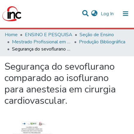
(current)
Log In
Communities & Collections
Home
ENSINO E PESQUISA
Seção de Ensino
Mestrado Profissional em Avaliação de Tecnologias em Saúde
Produção Bibliográfica
Statistics
Segurança do sevoflurano comparado ao isoflurano para anestesia em cirurgia cardiovascular.
All of DSpace
Segurança do sevoflurano
comparado ao isoflurano
para anestesia em cirurgia
cardiovascular.