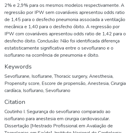
2% e 2,9% para os mesmos modelos respectivamente. A
regressão por IPW sem covariáveis apresentou odds ratio
de 1,45 para o desfecho pneumonia associada a ventilação
mecânica e 1,40 para o desfecho óbito. A regressão por
IPW com covariáveis apresentou odds ratio de 1,42 para o
desfecho óbito. Conclusão: Não foi identificada diferença
estatisticamente significativa entre o sevoflurano e o
isoflurano na ocorrência de pneumonia e óbito.
Keywords
Sevoflurane
,
Isoflurane
,
Thoracic surgery
,
Anesthesia
,
Propensity score
,
Escore de propensão
,
Anestesia
,
Cirurgia
cardíaca
,
Isoflurano
,
Sevoflurano
Citation
Coutinho I. Segurança do sevoflurano comparado ao
isoflurano para anestesia em cirurgia cardiovascular.
Dissertação [Mestrado Profissional em Avaliação de
Tecnologias em Saúde]. Instituto Nacional de Cardiologia;