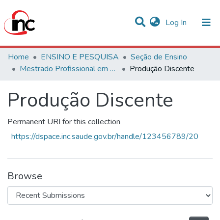
(current)
Log In
Communities & Collections
Home
ENSINO E PESQUISA
Seção de Ensino
Mestrado Profissional em Avaliação de Tecnologias em Saúde
Produção Discente
Statistics
Produção Discente
All of DSpace
Permanent URI for this collection
https://dspace.inc.saude.gov.br/handle/123456789/20
Browse