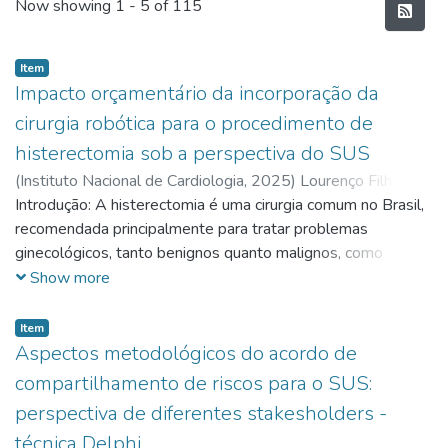
Recent Submissions
Now showing
1 - 5 of 115
Item
Impacto orçamentário da incorporação da
cirurgia robótica para o procedimento de
histerectomia sob a perspectiva do SUS
(
Instituto Nacional de Cardiologia,
2025
)
Lourenço Filho,
Ticiano de
Introdução: A histerectomia é uma cirurgia comum no Brasil,
recomendada principalmente para tratar problemas
ginecológicos, tanto benignos quanto malignos, como
miomas, endometriose, adenomiose e diferentes tipos de
Show more
câncer ginecológico. No Sistema Único de Saúde (SUS), ela
é a segunda cirurgia mais realizada entre mulheres em idade
Item
reprodutiva, ficando atrás apenas das cesarianas. Entre
Aspectos metodológicos do acordo de
2019 e 2023, foram feitas 502.226 histerectomias no
compartilhamento de riscos para o SUS:
SUS, com um custo total de aproximadamente 640 milhões
perspectiva de diferentes stakesholders -
de reais. Nos últimos anos, a cirurgia robótica tem sido
técnica Delphi
considerada uma alternativa às técnicas tradicionais, por ser