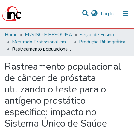
(current)
Log In
Communities & Collections
Home
ENSINO E PESQUISA
Seção de Ensino
Mestrado Profissional em Avaliação de Tecnologias em Saúde
Produção Bibliográfica
Statistics
Rastreamento populacional de câncer de próstata utilizando o teste para o antígeno prostático específico: impacto no Sistema Único de Saúde
All of DSpace
Rastreamento populacional
de câncer de próstata
utilizando o teste para o
antígeno prostático
específico: impacto no
Sistema Único de Saúde