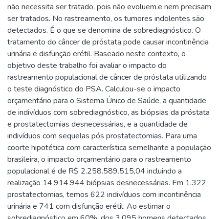
não necessita ser tratado, pois não evoluem.e nem precisam
ser tratados. No rastreamento, os tumores indolentes são
detectados. É o que se denomina de sobrediagnóstico. O
tratamento do câncer de próstata pode causar incontinência
urinária e disfunção erétil. Baseado neste contexto, o
objetivo deste trabalho foi avaliar o impacto do
rastreamento populacional de câncer de próstata utilizando
o teste diagnóstico do PSA. Calculou-se o impacto
orçamentário para o Sistema Único de Saúde, a quantidade
de indivíduos com sobrediagnóstico, as biópsias da próstata
e prostatectomias desnecessárias, e a quantidade de
indivíduos com sequelas pós prostatectomias. Para uma
coorte hipotética com característica semelhante a população
brasileira, o impacto orçamentário para o rastreamento
populacional é de R$ 2.258.589.515,04 incluindo a
realização 14.914.944 biópsias desnecessárias. Em 1.322
prostatectomias, temos 622 indivíduos com incontinência
urinária e 741 com disfunção erétil. Ao estimar o
sobrediagnóstico em 60%, dos 3.095 homens detectados