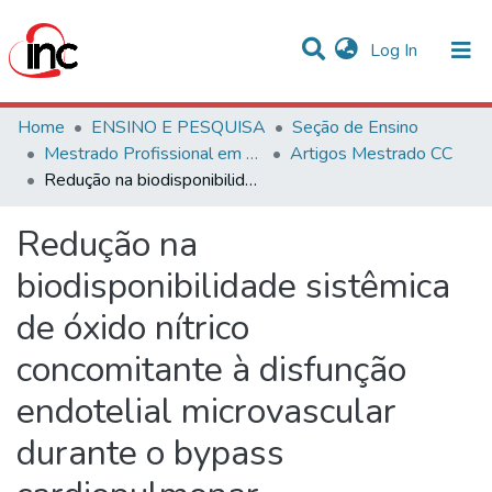
(current)
Log In
Communities & Collections
Home
ENSINO E PESQUISA
Seção de Ensino
Mestrado Profissional em Ciências Cardiovasculares
Artigos Mestrado CC
Statistics
Redução na biodisponibilidade sistêmica de óxido nítrico concomitante à disfunção endotelial microvascular durante o bypass cardiopulmonar
All of DSpace
Redução na
biodisponibilidade sistêmica
de óxido nítrico
concomitante à disfunção
endotelial microvascular
durante o bypass