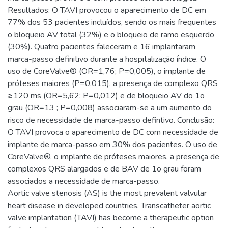
Resultados: O TAVI provocou o aparecimento de DC em
77% dos 53 pacientes incluídos, sendo os mais frequentes
o bloqueio AV total (32%) e o bloqueio de ramo esquerdo
(30%). Quatro pacientes faleceram e 16 implantaram
marca-passo definitivo durante a hospitalização índice. O
uso de CoreValve® (OR=1,76; P=0,005), o implante de
próteses maiores (P=0,015), a presença de complexo QRS
≥120 ms (OR=5,62; P=0,012) e de bloqueio AV do 1o
grau (OR=13 ; P=0,008) associaram-se a um aumento do
risco de necessidade de marca-passo defintivo. Conclusão:
O TAVI provoca o aparecimento de DC com necessidade de
implante de marca-passo em 30% dos pacientes. O uso de
CoreValve®, o implante de próteses maiores, a presença de
complexos QRS alargados e de BAV de 1o grau foram
associados a necessidade de marca-passo.
Aortic valve stenosis (AS) is the most prevalent valvular
heart disease in developed countries. Transcatheter aortic
valve implantation (TAVI) has become a therapeutic option