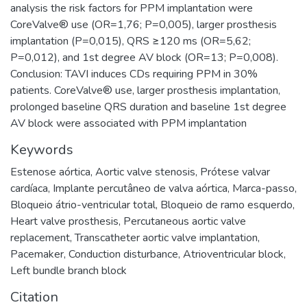
analysis the risk factors for PPM implantation were
CoreValve® use (OR=1,76; P=0,005), larger prosthesis
implantation (P=0,015), QRS ≥120 ms (OR=5,62;
P=0,012), and 1st degree AV block (OR=13; P=0,008).
Conclusion: TAVI induces CDs requiring PPM in 30%
patients. CoreValve® use, larger prosthesis implantation,
prolonged baseline QRS duration and baseline 1st degree
AV block were associated with PPM implantation
Keywords
Estenose aórtica
,
Aortic valve stenosis
,
Prótese valvar
cardíaca
,
Implante percutâneo de valva aórtica
,
Marca-passo
,
Bloqueio átrio-ventricular total
,
Bloqueio de ramo esquerdo
,
Heart valve prosthesis
,
Percutaneous aortic valve
replacement
,
Transcatheter aortic valve implantation
,
Pacemaker
,
Conduction disturbance
,
Atrioventricular block
,
Left bundle branch block
Citation