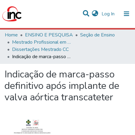
(current)
Log In
Communities & Collections
Home
ENSINO E PESQUISA
Seção de Ensino
Mestrado Profissional em Ciências Cardiovasculares
Statistics
Dissertações Mestrado CC
Indicação de marca-passo definitivo após implante de valva aórtica transcateter
All of DSpace
Indicação de marca-passo
definitivo após implante de
valva aórtica transcateter