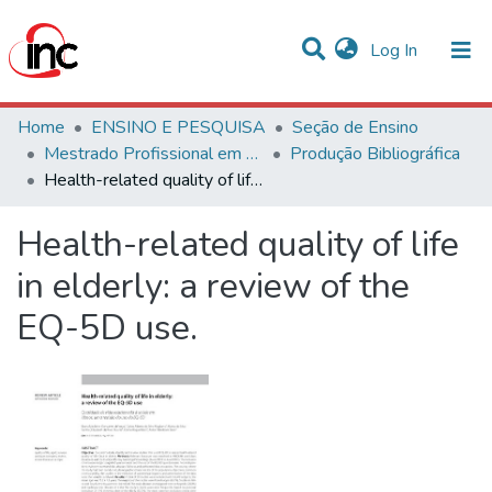
(current)
Log In
Communities & Collections
Home
ENSINO E PESQUISA
Seção de Ensino
Mestrado Profissional em Avaliação de Tecnologias em Saúde
Produção Bibliográfica
Statistics
Health-related quality of life in elderly: a review of the EQ-5D use.
All of DSpace
Health-related quality of life
in elderly: a review of the
EQ-5D use.