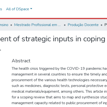
cs
All of DSpace
nsino
Mestrado Profissional em Avaliação de Tecnologias em Saúde
Produção Docente
 of strategic inputs in copin
l
Abstract
The health crisis triggered by the COVID-19 pandemic ha
management in several countries to ensure the timely and 
procurement of the various health technologies necessary 
such as medicines, diagnostic tests, personal protective
medical materials/equipment, among others. This article i
for a scoping review that aims to map and synthesize stud
management capacity related to public procurement of inp