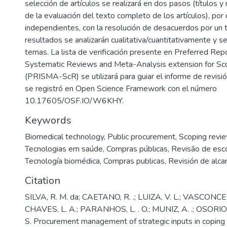
selección de artículos se realizará en dos pasos (títulos 
de la evaluación del texto completo de los artículos), por
independientes, con la resolución de desacuerdos por un t
resultados se analizarán cualitativa/cuantitativamente y s
temas. La lista de verificación presente en Preferred Repo
Systematic Reviews and Meta-Analysis extension for S
(PRISMA-ScR) se utilizará para guiar el informe de revisión
se registró en Open Science Framework con el número
10.17605/OSF.IO/W6KHY.
Keywords
Biomedical technology
,
Public procurement
,
Scoping revi
Tecnologias em saúde
,
Compras públicas
,
Revisão de esc
Tecnología biomédica
,
Compras publicas
,
Revisión de alca
Citation
SILVA, R. M. da; CAETANO, R. .; LUIZA, V. L.; VASCONCE
CHAVES, L. A.; PARANHOS, L. . O.; MUNIZ, A. .; OSORI
S. Procurement management of strategic inputs in copin