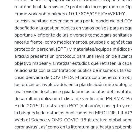
relatório final da revisão. O protocolo foi registrado no O
Framework sob o número 10.17605/OSF.IO/W6KHY.
La crisis sanitaria desencadenada por la pandemia del C
desafiado a la gestión pública en varios países para asegur
oportuna y eficiente de las diversas tecnologías sanitaria
hacerle frente, como medicamentos, pruebas diagnósticas
protección personal (EPP) y materiales/equipos médicos 
artículo presenta un protocolo para una revisión de alcan
objetivo mapear y sintetizar estudios que retraten la cap
relacionada con la contratación pública de insumos utilizad
crisis derivada de COVID-19. El protocolo tiene como ob
los procesos involucrados en la planificación metodológica
una revisión de alcance guiada por las pautas del Institut
desarrollada utilizando la lista de verificación PRISMA-
P) de 2015. La estrategia PCC (población, concepto y co
la búsqueda de estudios publicados en MEDLINE, LILAC
Web of Science y OMS-COVID-19 (literatura global sob
coronavirus), así como en la literatura gris, hasta septie