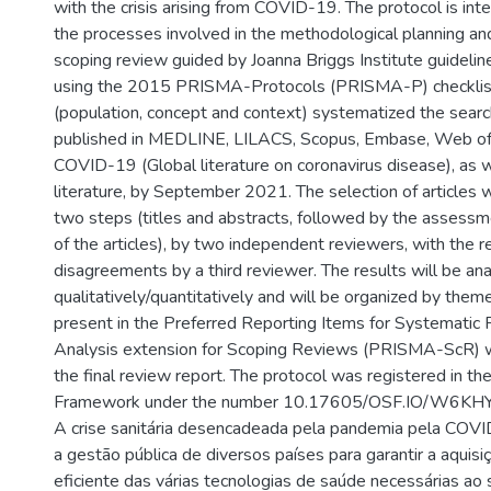
with the crisis arising from COVID-19. The protocol is i
the processes involved in the methodological planning an
scoping review guided by Joanna Briggs Institute guideli
using the 2015 PRISMA-Protocols (PRISMA-P) checklist
(population, concept and context) systematized the searc
published in MEDLINE, LILACS, Scopus, Embase, Web o
COVID-19 (Global literature on coronavirus disease), as w
literature, by September 2021. The selection of articles wi
two steps (titles and abstracts, followed by the assessme
of the articles), by two independent reviewers, with the r
disagreements by a third reviewer. The results will be an
qualitatively/quantitatively and will be organized by theme
present in the Preferred Reporting Items for Systemati
Analysis extension for Scoping Reviews (PRISMA-ScR) wi
the final review report. The protocol was registered in t
Framework under the number 10.17605/OSF.IO/W6KHY
A crise sanitária desencadeada pela pandemia pela COV
a gestão pública de diversos países para garantir a aquisi
eficiente das várias tecnologias de saúde necessárias a