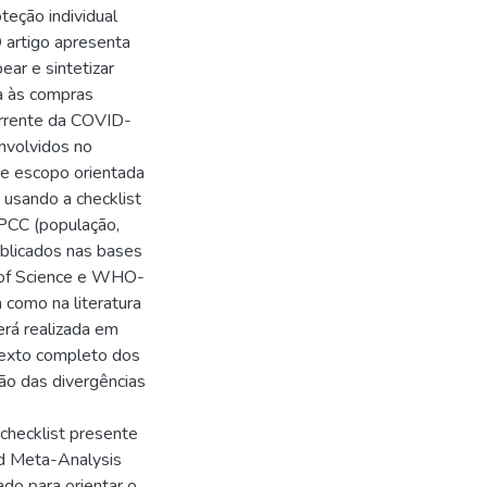
eção individual
 artigo apresenta
ar e sintetizar
a às compras
rrente da COVID-
nvolvidos no
e escopo orientada
 usando a checklist
PCC (população,
ublicados nas bases
 of Science e WHO-
 como na literatura
erá realizada em
 texto completo dos
ção das divergências
checklist presente
nd Meta-Analysis
do para orientar o