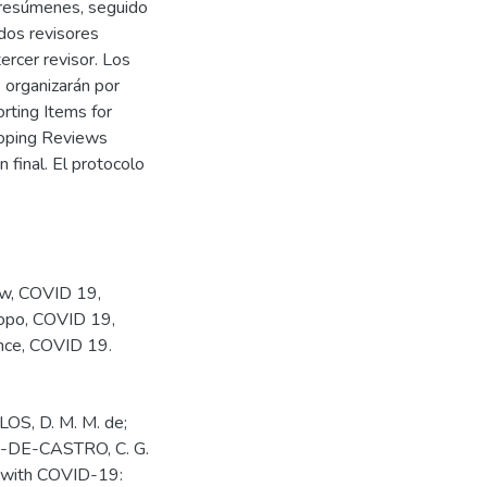
y resúmenes, seguido
 dos revisores
ercer revisor. Los
e organizarán por
rting Items for
coping Reviews
 final. El protocolo
ew
,
COVID 19
,
opo
,
COVID 19
,
nce
,
COVID 19.
LOS, D. M. M. de;
O-DE-CASTRO, C. G.
g with COVID-19: