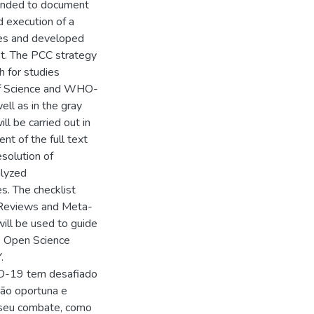
ntended to document
d execution of a
nes and developed
. The PCC strategy
h for studies
f Science and WHO-
ell as in the gray
ll be carried out in
nt of the full text
esolution of
alyzed
s. The checklist
c Reviews and Meta-
ll be used to guide
he Open Science
.
ID-19 tem desafiado
ção oportuna e
o seu combate, como