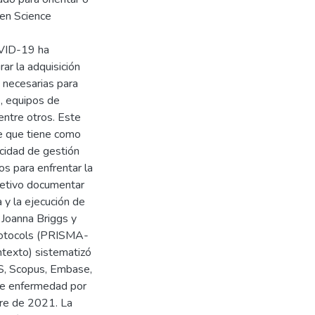
pen Science
OVID-19 ha
ar la adquisición
s necesarias para
, equipos de
entre otros. Este
ce que tiene como
acidad de gestión
os para enfrentar la
jetivo documentar
 y la ejecución de
o Joanna Briggs y
Protocols (PRISMA-
ntexto) sistematizó
S, Scopus, Embase,
re enfermedad por
mbre de 2021. La