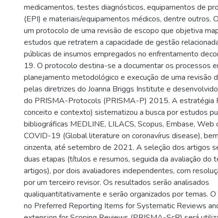
medicamentos, testes diagnósticos, equipamentos de prot
(EPI) e materiais/equipamentos médicos, dentre outros. O
um protocolo de uma revisão de escopo que objetiva mape
estudos que retratem a capacidade de gestão relacionad
públicas de insumos empregados no enfrentamento deco
19. O protocolo destina-se a documentar os processos e
planejamento metodológico e execução de uma revisão d
pelas diretrizes do Joanna Briggs Institute e desenvolvido
do PRISMA-Protocols (PRISMA-P) 2015. A estratégia 
conceito e contexto) sistematizou a busca por estudos p
bibliográficas MEDLINE, LILACS, Scopus, Embase, Web
COVID-19 (Global literature on coronavírus disease), bem
cinzenta, até setembro de 2021. A seleção dos artigos s
duas etapas (títulos e resumos, seguida da avaliação do
artigos), por dois avaliadores independentes, com resolu
por um terceiro revisor. Os resultados serão analisados
qualiquantitativamente e serão organizados por temas. O 
no Preferred Reporting Items for Systematic Reviews a
extension for Scoping Reviews (PRISMA-ScR) será utiliza