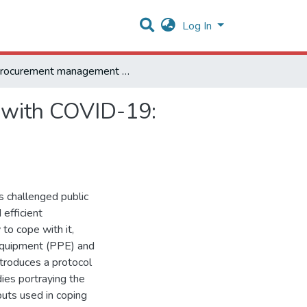
Log In
Procurement management of strategic inputs in coping with COVID-19: scoping review protocol
g with COVID-19:
s challenged public
efficient
to cope with it,
 equipment (PPE) and
ntroduces a protocol
ies portraying the
uts used in coping