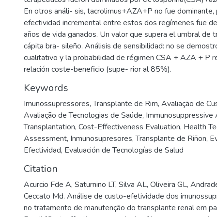
En otros análi- sis, tacrolimus+AZA+P no fue dominante, p
efectividad incremental entre estos dos regímenes fue 
años de vida ganados. Un valor que supera el umbral de t
cápita bra- sileño. Análisis de sensibilidad: no se demost
cualitativo y la probabilidad de régimen CSA + AZA + P re
relación coste-beneficio (supe- rior al 85%).
Keywords
Imunossupressores
,
Transplante de Rim
,
Avaliação de Cu
Avaliação de Tecnologias de Saúde
,
Immunosuppressive 
Transplantation
,
Cost-Effectiveness Evaluation
,
Health Te
Assessment
,
Inmunosupresores
,
Transplante de Riñon
,
Ev
Efectividad
,
Evaluación de Tecnologías de Salud
Citation
Acurcio Fde A, Saturnino LT, Silva AL, Oliveira GL, Andrade
Ceccato Md. Análise de custo-efetividade dos imunossupr
no tratamento de manutenção do transplante renal em pa