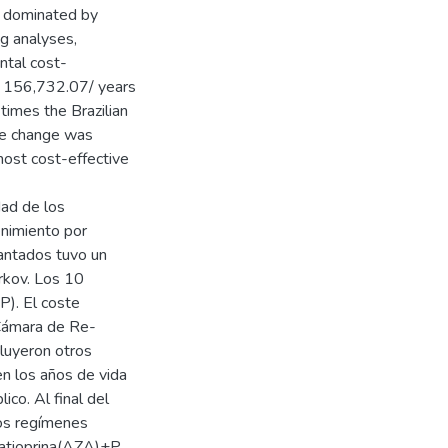
e dominated by
g analyses,
ntal cost-
$ 156,732.07/ years
 times the Brazilian
ive change was
ost cost-effective
dad de los
enimiento por
lantados tuvo un
rkov. Los 10
P). El coste
Cámara de Re-
luyeron otros
en los años de vida
ico. Al final del
los regímenes
atioprina(AZA)+P.