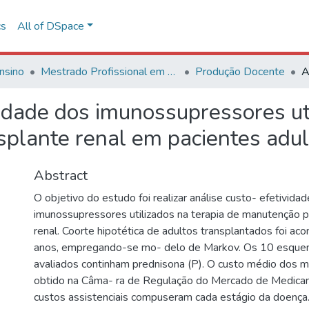
cs
All of DSpace
nsino
Mestrado Profissional em Avaliação de Tecnologias em Saúde
Produção Docente
vidade dos imunossupressores ut
plante renal em pacientes adul
Abstract
O objetivo do estudo foi realizar análise custo- efetivida
imunossupressores utilizados na terapia de manutenção 
renal. Coorte hipotética de adultos transplantados foi a
anos, empregando-se mo- delo de Markov. Os 10 esque
avaliados continham prednisona (P). O custo médio dos 
obtido na Câma- ra de Regulação do Mercado de Medica
custos assistenciais compuseram cada estágio da doença.