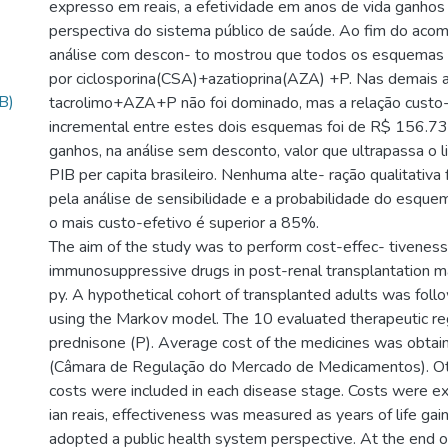
expresso em reais, a efetividade em anos de vida ganhos
perspectiva do sistema público de saúde. Ao fim do aco
análise com descon- to mostrou que todos os esquemas
por ciclosporina(CSA)+azatioprina(AZA) +P. Nas demais a
B)
tacrolimo+AZA+P não foi dominado, mas a relação custo-
incremental entre estes dois esquemas foi de R$ 156.73
ganhos, na análise sem desconto, valor que ultrapassa o l
PIB per capita brasileiro. Nenhuma alte- ração qualitativa
pela análise de sensibilidade e a probabilidade do es
o mais custo-efetivo é superior a 85%.
The aim of the study was to perform cost-effec- tiveness 
immunosuppressive drugs in post-renal transplantation m
py. A hypothetical cohort of transplanted adults was foll
using the Markov model. The 10 evaluated therapeutic r
prednisone (P). Average cost of the medicines was obt
(Câmara de Regulação do Mercado de Medicamentos). Oth
costs were included in each disease stage. Costs were ex
ian reais, effectiveness was measured as years of life gai
adopted a public health system perspective. At the end of