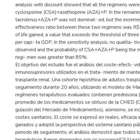
analysis with discount showed that all the regimens wer
cyclosporine (CSA)+azathioprine (AZA)+P. In the remainin
tacrolimus+AZA+P was not dominat- ed, but the increme
effectiveness ratio between these two regimens was R
of life gained, a value that exceeds the threshold of three
per capi- ta GDP. In the sensitivity analysis, no qualita- t
observed and the probability of CSA+AZA+P being the m
regi- men was greater than 85%.
El objetivo del estudio fue el análisis del coste-efecti- vi
inmunosupresores utilizados en el trata- miento de mant
trasplante renal. Una cohorte hipotética de adultos trasp
seguimiento durante 20 años, utilizando el modelo de Ma
regímenes terapéuticos evaluados contienen prednisona (
promedio de los medicamentos se obtuvo de la CMED (
gulación del Mercado de Medicamentos), asimismo, se inc
costes sanitarios. El coste se expresó en reales, eficacia 
ganados y adoptó la perspectiva del sistema sanitario públ
periodo de seguimiento, el análisis demostró que todos 
terapéuticos fueron dominados por cic losporina(CSA)+az