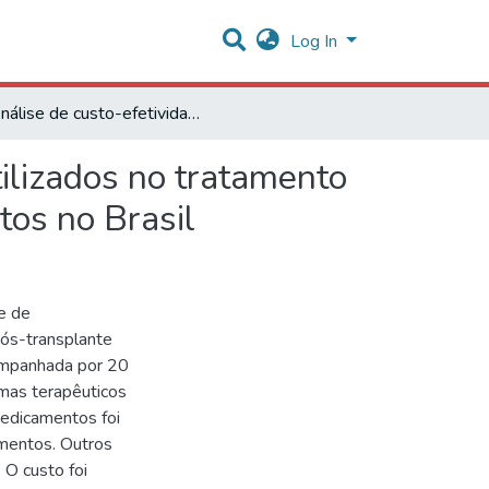
Log In
Análise de custo-efetividade dos imunossupressores utilizados no tratamento de manutenção do transplante renal em pacientes adultos no Brasil
ilizados no tratamento
tos no Brasil
de de
pós-transplante
companhada por 20
mas terapêuticos
medicamentos foi
mentos. Outros
 O custo foi