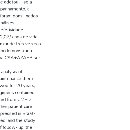
 e adotou- -se a
mpanhamento, a
 foram domi- nados
nálises,
efetividade
2,07/ anos de vida
imiar de três vezes o
 foi demonstrada
quema CSA+AZA+P ser
analysis of
aintenance thera-
owed for 20 years,
egimens contained
ained from CMED
er patient care
pressed in Brazil-
ned, and the study
 follow- up, the