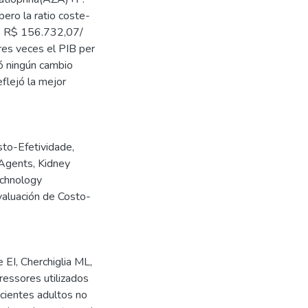
ero la ratio coste-
de R$ 156.732,07/
res veces el PIB per
ró ningún cambio
flejó la mejor
sto-Efetividade
,
Agents
,
Kidney
chnology
aluación de Costo-
 EI, Cherchiglia ML,
essores utilizados
cientes adultos no