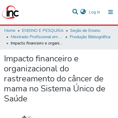
(current)
Log In
Communities & Collections
Home
ENSINO E PESQUISA
Seção de Ensino
Mestrado Profissional em Avaliação de Tecnologias em Saúde
Produção Bibliográfica
Statistics
Impacto financeiro e organizacional do rastreamento do câncer de mama no Sistema Único de Saúde
All of DSpace
Impacto financeiro e
organizacional do
rastreamento do câncer de
mama no Sistema Único de
Saúde