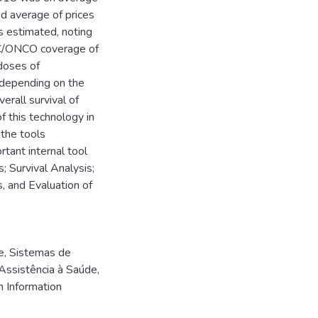
d average of prices
s estimated, noting
AC/ONCO coverage of
doses of
 depending on the
erall survival of
f this technology in
 the tools
tant internal tool
 Survival Analysis;
, and Evaluation of
e
,
Sistemas de
Assistência à Saúde
,
 Information