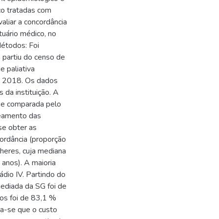
co tratadas com
liar a concordância
ário médico, no
Métodos: Foi
 partiu do censo de
 paliativa
e 2018. Os dados
 da instituição. A
 e comparada pelo
reamento das
 se obter as
cordância (proporção
heres, cuja mediana
 anos). A maioria
dio IV. Partindo do
mediada da SG foi de
os foi de 83,1 %
a-se que o custo