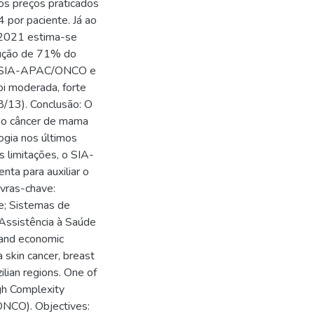
s preços praticados
por paciente. Já ao
 2021 estima-se
dução de 71% do
 o SIA-APAC/ONCO e
oi moderada, forte
8/13). Conclusão: O
 do câncer de mama
ogia nos últimos
 limitações, o SIA-
a para auxiliar o
vras-chave:
e; Sistemas de
Assistência à Saúde
 and economic
skin cancer, breast
lian regions. One of
gh Complexity
ONCO). Objectives: