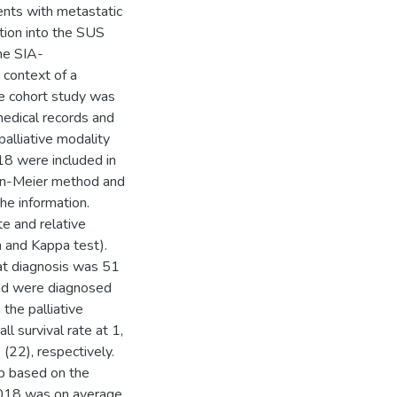
ients with metastatic
ation into the SUS
he SIA-
context of a
ve cohort study was
 medical records and
alliative modality
8 were included in
lan-Meier method and
he information.
te and relative
n and Kappa test).
t diagnosis was 51
and were diagnosed
the palliative
 survival rate at 1,
22), respectively.
ab based on the
018 was on average