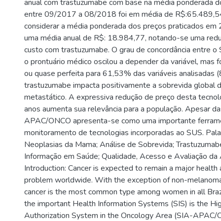
anual com trastuzumabe com base na média ponderada do
entre 09/2017 a 08/2018 foi em média de R$:65.489,54 
considerar a média ponderada dos preços praticados em
uma média anual de R$: 18.984,77, notando-se uma re
custo com trastuzumabe. O grau de concordância entre
o prontuário médico oscilou a depender da variável, mas f
ou quase perfeita para 61,53% das variáveis analisadas (
trastuzumabe impacta positivamente a sobrevida global
metastático. A expressiva redução de preço desta tecnol
anos aumenta sua relevância para a população. Apesar das
APAC/ONCO apresenta-se como uma importante ferrament
monitoramento de tecnologias incorporadas ao SUS. Pala
Neoplasias da Mama; Análise de Sobrevida; Trastuzumab
Informação em Saúde; Qualidade, Acesso e Avaliação da 
Introduction: Cancer is expected to remain a major health
problem worldwide. With the exception of non-melanoma 
cancer is the most common type among women in all Brazi
the important Health Information Systems (SIS) is the Hi
Authorization System in the Oncology Area (SIA-APAC/