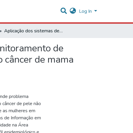
Log In
Aplicação dos sistemas de informação em saúde no monitoramento de tecnologias incorporadas ao SUS: um estudo de caso no câncer de mama metastático
onitoramento de
no câncer de mama
ande problema
 câncer de pele não
re as mulheres em
mas de Informação em
idade na Área
il epidemiológico e