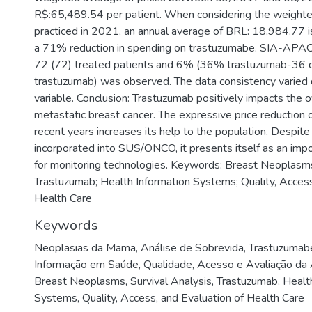
R$:65,489.54 per patient. When considering the weighte
practiced in 2021, an annual average of BRL: 18,984.77 i
a 71% reduction in spending on trastuzumabe. SIA-AP
72 (72) treated patients and 6% (36% trastuzumab-36 
trastuzumab) was observed. The data consistency varied
variable. Conclusion: Trastuzumab positively impacts the ov
metastatic breast cancer. The expressive price reduction o
recent years increases its help to the population. Despite
incorporated into SUS/ONCO, it presents itself as an impor
for monitoring technologies. Keywords: Breast Neoplasms;
Trastuzumab; Health Information Systems; Quality, Access
Health Care
Keywords
Neoplasias da Mama
,
Análise de Sobrevida
,
Trastuzumab
Informação em Saúde
,
Qualidade, Acesso e Avaliação da 
Breast Neoplasms
,
Survival Analysis
,
Trastuzumab
,
Health
Systems
,
Quality, Access, and Evaluation of Health Care