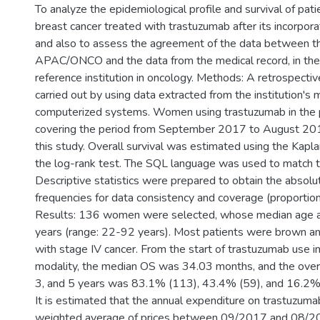
To analyze the epidemiological profile and survival of pat
breast cancer treated with trastuzumab after its incorpor
and also to assess the agreement of the data between t
APAC/ONCO and the data from the medical record, in the 
reference institution in oncology. Methods: A retrospecti
carried out by using data extracted from the institution's
computerized systems. Women using trastuzumab in the p
covering the period from September 2017 to August 201
this study. Overall survival was estimated using the Kap
the log-rank test. The SQL language was used to match t
Descriptive statistics were prepared to obtain the absolu
frequencies for data consistency and coverage (proportio
Results: 136 women were selected, whose median age a
years (range: 22-92 years). Most patients were brown 
with stage IV cancer. From the start of trastuzumab use in 
modality, the median OS was 34.03 months, and the overall
3, and 5 years was 83.1% (113), 43.4% (59), and 16.2% (
It is estimated that the annual expenditure on trastuzum
weighted average of prices between 09/2017 and 08/2