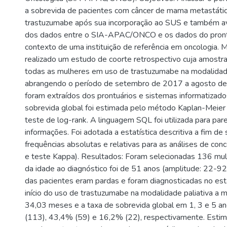
a sobrevida de pacientes com câncer de mama metastáti
trastuzumabe após sua incorporação ao SUS e também ava
dos dados entre o SIA-APAC/ONCO e os dados do prontu
contexto de uma instituição de referência em oncologia. 
realizado um estudo de coorte retrospectivo cuja amostra
todas as mulheres em uso de trastuzumabe na modalidade
abrangendo o período de setembro de 2017 a agosto d
foram extraídos dos prontuários e sistemas informatizados
sobrevida global foi estimada pelo método Kaplan-Meier
teste de log-rank. A linguagem SQL foi utilizada para pa
informações. Foi adotada a estatística descritiva a fim de
frequências absolutas e relativas para as análises de con
e teste Kappa). Resultados: Foram selecionadas 136 mul
da idade ao diagnóstico foi de 51 anos (amplitude: 22-92
das pacientes eram pardas e foram diagnosticadas no está
início do uso de trastuzumabe na modalidade paliativa a 
34,03 meses e a taxa de sobrevida global em 1, 3 e 5 an
(113), 43,4% (59) e 16,2% (22), respectivamente. Estim