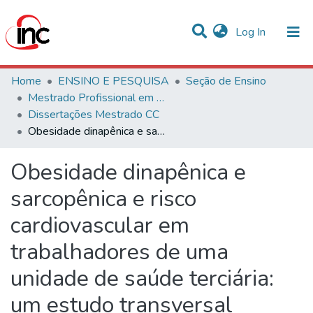
(current)
Log In
Statistics
Home
ENSINO E PESQUISA
Seção de Ensino
Mestrado Profissional em Ciências Cardiovasculares
Communities & Collections
Dissertações Mestrado CC
Obesidade dinapênica e sarcopênica e risco cardiovascular em trabalhadores de uma unidade de saúde terciária: um estudo transversal
All of DSpace
Obesidade dinapênica e
sarcopênica e risco
cardiovascular em
trabalhadores de uma
unidade de saúde terciária:
um estudo transversal