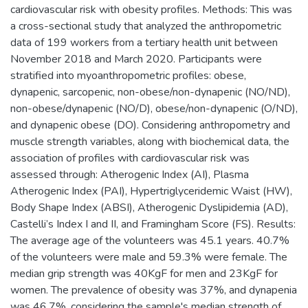
cardiovascular risk with obesity profiles. Methods: This was
a cross-sectional study that analyzed the anthropometric
data of 199 workers from a tertiary health unit between
November 2018 and March 2020. Participants were
stratified into myoanthropometric profiles: obese,
dynapenic, sarcopenic, non-obese/non-dynapenic (NO/ND),
non-obese/dynapenic (NO/D), obese/non-dynapenic (O/ND),
and dynapenic obese (DO). Considering anthropometry and
muscle strength variables, along with biochemical data, the
association of profiles with cardiovascular risk was
assessed through: Atherogenic Index (AI), Plasma
Atherogenic Index (PAI), Hypertriglyceridemic Waist (HW),
Body Shape Index (ABSI), Atherogenic Dyslipidemia (AD),
Castelli’s Index I and II, and Framingham Score (FS). Results:
The average age of the volunteers was 45.1 years. 40.7%
of the volunteers were male and 59.3% were female. The
median grip strength was 40KgF for men and 23KgF for
women. The prevalence of obesity was 37%, and dynapenia
was 46.7%, considering the sample's median strength of