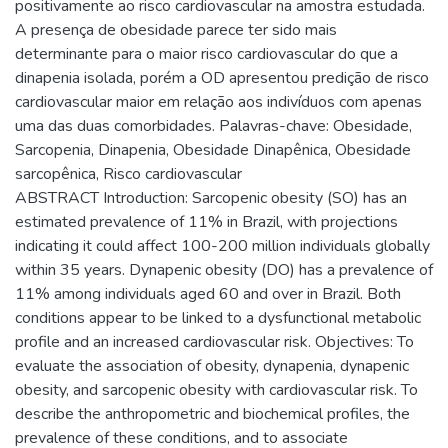
positivamente ao risco cardiovascular na amostra estudada.
A presença de obesidade parece ter sido mais
determinante para o maior risco cardiovascular do que a
dinapenia isolada, porém a OD apresentou predição de risco
cardiovascular maior em relação aos indivíduos com apenas
uma das duas comorbidades. Palavras-chave: Obesidade,
Sarcopenia, Dinapenia, Obesidade Dinapênica, Obesidade
sarcopênica, Risco cardiovascular
ABSTRACT Introduction: Sarcopenic obesity (SO) has an
estimated prevalence of 11% in Brazil, with projections
indicating it could affect 100-200 million individuals globally
within 35 years. Dynapenic obesity (DO) has a prevalence of
11% among individuals aged 60 and over in Brazil. Both
conditions appear to be linked to a dysfunctional metabolic
profile and an increased cardiovascular risk. Objectives: To
evaluate the association of obesity, dynapenia, dynapenic
obesity, and sarcopenic obesity with cardiovascular risk. To
describe the anthropometric and biochemical profiles, the
prevalence of these conditions, and to associate