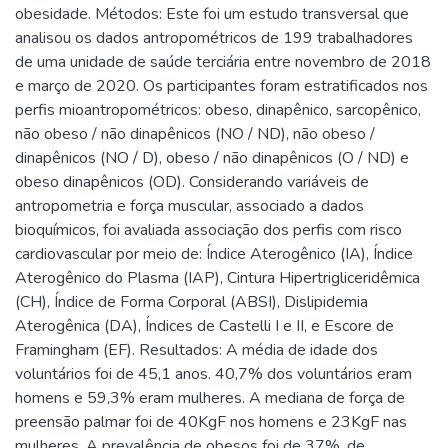
obesidade. Métodos: Este foi um estudo transversal que
analisou os dados antropométricos de 199 trabalhadores
de uma unidade de saúde terciária entre novembro de 2018
e março de 2020. Os participantes foram estratificados nos
perfis mioantropométricos: obeso, dinapênico, sarcopênico,
não obeso / não dinapênicos (NO / ND), não obeso /
dinapênicos (NO / D), obeso / não dinapênicos (O / ND) e
obeso dinapênicos (OD). Considerando variáveis de
antropometria e força muscular, associado a dados
bioquímicos, foi avaliada associação dos perfis com risco
cardiovascular por meio de: Índice Aterogênico (IA), Índice
Aterogênico do Plasma (IAP), Cintura Hipertrigliceridêmica
(CH), Índice de Forma Corporal (ABSI), Dislipidemia
Aterogênica (DA), Índices de Castelli I e II, e Escore de
Framingham (EF). Resultados: A média de idade dos
voluntários foi de 45,1 anos. 40,7% dos voluntários eram
homens e 59,3% eram mulheres. A mediana de força de
preensão palmar foi de 40KgF nos homens e 23KgF nas
mulheres. A prevalência de obesos foi de 37%, de