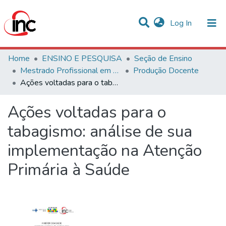
(current)
Log In
Communities & Collections
Home
ENSINO E PESQUISA
Seção de Ensino
Mestrado Profissional em Avaliação de Tecnologias em Saúde
Produção Docente
Statistics
Ações voltadas para o tabagismo: análise de sua implementação na Atenção Primária à Saúde
All of DSpace
Ações voltadas para o
tabagismo: análise de sua
implementação na Atenção
Primária à Saúde