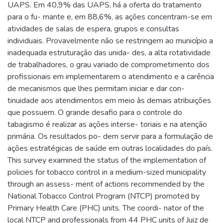
UAPS. Em 40,9% das UAPS, há a oferta do tratamento
para o fu- mante e, em 88,6%, as ações concentram-se em
atividades de salas de espera, grupos e consultas
individuais. Provavelmente não se restringem ao município a
inadequada estruturação das unida- des, a alta rotatividade
de trabalhadores, o grau variado de comprometimento dos
profissionais em implementarem o atendimento e a carência
de mecanismos que lhes permitam iniciar e dar con-
tinuidade aos atendimentos em meio às demais atribuições
que possuem. O grande desafio para o controle do
tabagismo é realizar as ações interse- toriais e na atenção
primária. Os resultados po- dem servir para a formulação de
ações estratégicas de saúde em outras localidades do país.
This survey examined the status of the implementation of
policies for tobacco control in a medium-sized municipality
through an assess- ment of actions recommended by the
National Tobacco Control Program (NTCP) promoted by
Primary Health Care (PHC) units. The coordi- nator of the
local NTCP and professionals from 44 PHC units of Juiz de