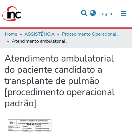
(current)
Log In
Communities & Collections
Home
ASSISTÊNCIA
Procedimento Operacional Padrão (POP)
Atendimento ambulatorial do paciente candidato a transplante de pulmão [procedimento operacional padrão]
Statistics
Atendimento ambulatorial
All of DSpace
do paciente candidato a
transplante de pulmão
[procedimento operacional
padrão]