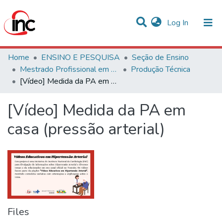
(current)
Log In
Communities & Collections
Home
ENSINO E PESQUISA
Seção de Ensino
Mestrado Profissional em Ciências Cardiovasculares
Produção Técnica
Statistics
[Vídeo] Medida da PA em casa (pressão arterial)
All of DSpace
[Vídeo] Medida da PA em
casa (pressão arterial)
Files