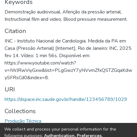
Keywords
Demonstração audiovisual
,
Aferição da pressão arterial
,
Instructional film and video
,
Blood pressure measurement.
Citation
INC - Instituto Nacional de Cardiologia. Medida da PA em
Casa (Pressão Arterial) [Internet]. Rio de Janeiro: INC, 2025
fev 14. Vídeo: 1 min 56s. Disponível em:
https://www.youtube.com/watch?
v=IWJRwViyGxw&list=PLgGwzY7yNVvmZfxQSTZGqaKdw
ySFRsCd0&index=8.
URI
https://dspace.inc.saude.gov.br/handle/123456789/1029
Collections
Produção Técnica
We collect and process your personal information for the
Full item page
following purposes:
Authentication, Preferences,