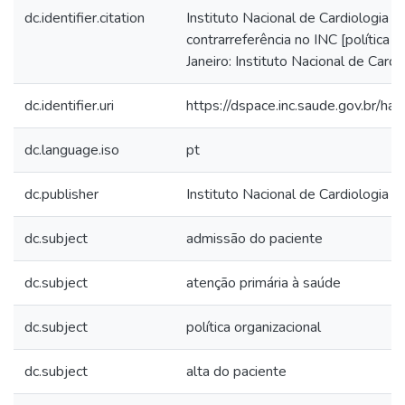
dc.identifier.citation
Instituto Nacional de Cardiologia (B
contrarreferência no INC [política in
Janeiro: Instituto Nacional de Cardi
dc.identifier.uri
https://dspace.inc.saude.gov.br/
dc.language.iso
pt
dc.publisher
Instituto Nacional de Cardiologia
dc.subject
admissão do paciente
dc.subject
atenção primária à saúde
dc.subject
política organizacional
dc.subject
alta do paciente