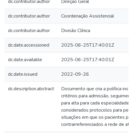
dc.contributor.author
Direção Geral
dc.contributor.author
Coordenação Assistencial
dc.contributor.author
Divisão Clínica
dc.date.accessioned
2025-06-25T17:40:01Z
dc.date.available
2025-06-25T17:40:01Z
dc.date.issued
2022-09-26
dc.description.abstract
Documento que cria a política insti
critérios para admissão, seguimen
para alta para cada especialidade,
considerados protocolos para permit
situações em que os pacientes po
contrarreferenciados a rede de ate