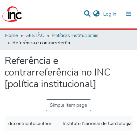
(current)
Log In
Communities & Collections
Home
GESTÃO
Políticas Institucionais
Referência e contrarreferência no INC [política institucional]
Statistics
Referência e
All of DSpace
contrarreferência no INC
[política institucional]
Simple item page
dc.contributor.author
Instituto Nacional de Cardiologia