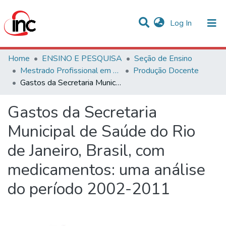
(current)
Log In
Communities & Collections
Home
ENSINO E PESQUISA
Seção de Ensino
Mestrado Profissional em Avaliação de Tecnologias em Saúde
Produção Docente
Statistics
Gastos da Secretaria Municipal de Saúde do Rio de Janeiro, Brasil, com medicamentos: uma análise do período 2002-2011
All of DSpace
Gastos da Secretaria
Municipal de Saúde do Rio
de Janeiro, Brasil, com
medicamentos: uma análise
do período 2002-2011