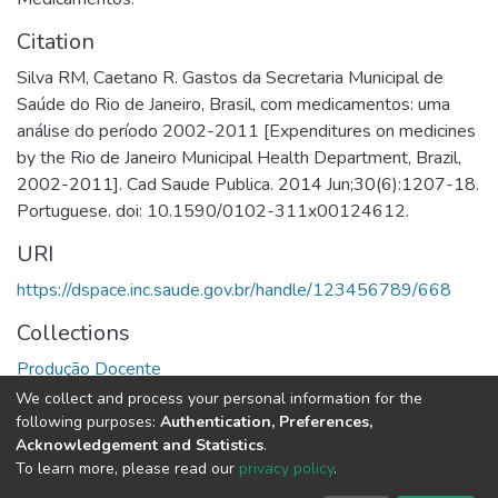
Citation
Silva RM, Caetano R. Gastos da Secretaria Municipal de
Saúde do Rio de Janeiro, Brasil, com medicamentos: uma
análise do período 2002-2011 [Expenditures on medicines
by the Rio de Janeiro Municipal Health Department, Brazil,
2002-2011]. Cad Saude Publica. 2014 Jun;30(6):1207-18.
Portuguese. doi: 10.1590/0102-311x00124612.
URI
https://dspace.inc.saude.gov.br/handle/123456789/668
Collections
Produção Docente
We collect and process your personal information for the
Full item page
following purposes:
Authentication, Preferences,
Acknowledgement and Statistics
.
To learn more, please read our
privacy policy
.
DSpace software
copyright © 2002-2026
LYRASIS