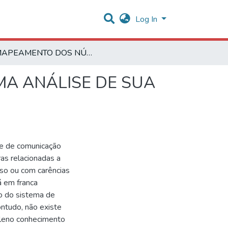
Log In
MAPEAMENTO DOS NÚCLEOS DE TELESSAÚDE: UMA ANÁLISE DE SUA DISTRIBUIÇÃO NO CONTEXTO NACIONAL
A ANÁLISE DE SUA
 e de comunicação
ras relacionadas a
esso ou com carências
á em franca
ão do sistema de
ontudo, não existe
pleno conhecimento