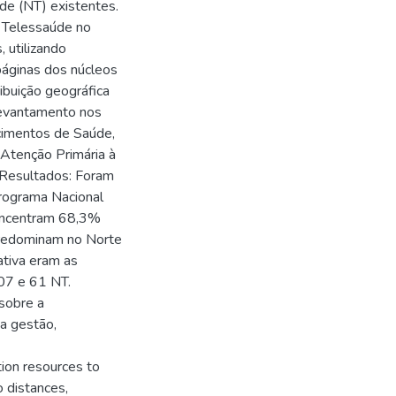
úde (NT) existentes.
e Telessaúde no
, utilizando
páginas dos núcleos
ibuição geográfica
levantamento nos
cimentos de Saúde,
 Atenção Primária à
 Resultados: Foram
Programa Nacional
concentram 68,3%
predominam no Norte
ativa eram as
107 e 61 NT.
sobre a
a gestão,
ion resources to
o distances,