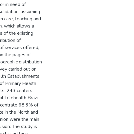
 or in need of
onsolidation, assuming
in care, teaching and
n, which allows a
s of the existing
ibution of
of services offered,
on the pages of
ographic distribution
vey carried out on
lth Establishments,
of Primary Health
lts: 243 centers
l Telehealth Brazil
ncentrate 68.3% of
te in the North and
inion were the main
usion: The study is
exts and their