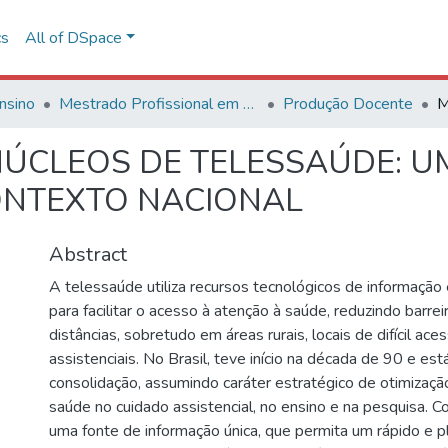
cs
All of DSpace
nsino
Mestrado Profissional em Avaliação de Tecnologias em Saúde
Produção Docente
CLEOS DE TELESSAÚDE: UM
ONTEXTO NACIONAL
Abstract
A telessaúde utiliza recursos tecnológicos de informação
para facilitar o acesso à atenção à saúde, reduzindo barrei
distâncias, sobretudo em áreas rurais, locais de difícil ac
assistenciais. No Brasil, teve início na década de 90 e est
consolidação, assumindo caráter estratégico de otimizaç
saúde no cuidado assistencial, no ensino e na pesquisa. C
uma fonte de informação única, que permita um rápido e 