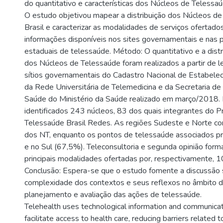
do quantitativo e características dos Núcleos de Telessa
O estudo objetivou mapear a distribuição dos Núcleos d
Brasil e caracterizar as modalidades de serviços ofertados
informações disponíveis nos sites governamentais e nas 
estaduais de telessaúde. Método: O quantitativo e a distr
dos Núcleos de Telessaúde foram realizados a partir de 
sítios governamentais do Cadastro Nacional de Estabele
da Rede Universitária de Telemedicina e da Secretaria de
Saúde do Ministério da Saúde realizado em março/2018.
identificados 243 núcleos, 83 dos quais integrantes do 
Telessaúde Brasil Redes. As regiões Sudeste e Norte 
dos NT, enquanto os pontos de telessaúde associados 
e no Sul (67,5%). Teleconsultoria e segunda opinião form
principais modalidades ofertadas por, respectivamente, 
Conclusão: Espera-se que o estudo fomente a discussão 
complexidade dos contextos e seus reflexos no âmbito d
planejamento e avaliação das ações de telessaúde.
Telehealth uses technological information and communicat
facilitate access to health care, reducing barriers related t