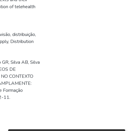
tion of telehealth
visão
,
distribuição
,
pply
,
Distribution
GR, Silva AB, Silva
LEOS DE
 NO CONTEXTO
F. AMPLAMENTE:
e Formação
2-11.