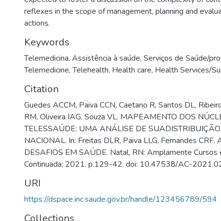
reflexes in the scope of management, planning and evalua
actions.
Keywords
Telemedicina
,
Assistência à saúde
,
Serviços de Saúde/pro
Telemedicine
,
Telehealth
,
Health care
,
Health Services/Su
Citation
Guedes ACCM, Paiva CCN, Caetano R, Santos DL, Ribeiro 
RM, Oliveira IAG, Souza VL. MAPEAMENTO DOS NÚC
TELESSAÚDE: UMA ANÁLISE DE SUADISTRIBUIÇÃO
NACIONAL. In: Freitas DLR, Paiva LLG, Fernandes CR
DESAFIOS EM SAÚDE. Natal, RN: Amplamente Cursos 
Continuada; 2021. p.129-42. doi: 10.47538/AC-2021.0
URI
https://dspace.inc.saude.gov.br/handle/123456789/594
Collections