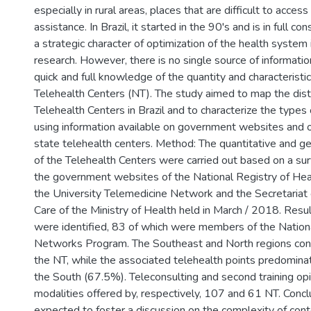
especially in rural areas, places that are difficult to access
assistance. In Brazil, it started in the 90's and is in full c
a strategic character of optimization of the health system 
research. However, there is no single source of informatio
quick and full knowledge of the quantity and characteristic
Telehealth Centers (NT). The study aimed to map the distr
Telehealth Centers in Brazil and to characterize the types 
using information available on government websites and 
state telehealth centers. Method: The quantitative and ge
of the Telehealth Centers were carried out based on a sur
the government websites of the National Registry of Hea
the University Telemedicine Network and the Secretariat 
Care of the Ministry of Health held in March / 2018. Resu
were identified, 83 of which were members of the Nationa
Networks Program. The Southeast and North regions co
the NT, while the associated telehealth points predomina
the South (67.5%). Teleconsulting and second training op
modalities offered by, respectively, 107 and 61 NT. Concl
expected to foster a discussion on the complexity of cont