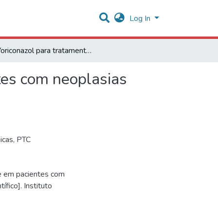
Log In
Voriconazol para tratamento de aspergilose em pacientes com neoplasias malignas hematológicas
tes com neoplasias
icas
,
PTC
se em pacientes com
fico]. Instituto