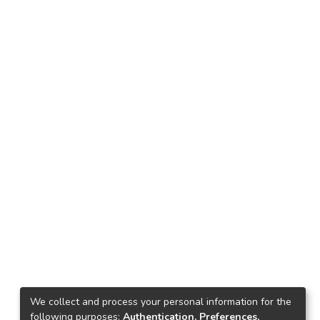
We collect and process your personal information for the
following purposes:
Authentication, Preferences,