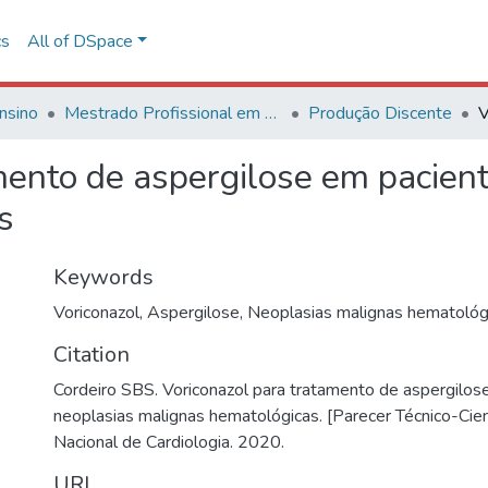
cs
All of DSpace
nsino
Mestrado Profissional em Avaliação de Tecnologias em Saúde
Produção Discente
mento de aspergilose em pacien
s
Keywords
Voriconazol
,
Aspergilose
,
Neoplasias malignas hematológ
Citation
Cordeiro SBS. Voriconazol para tratamento de aspergilo
neoplasias malignas hematológicas. [Parecer Técnico-Cientí
Nacional de Cardiologia. 2020.
URI