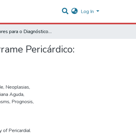
Log In
Escores para o Diagnóstico da Etiologia Maligna do Derrame Pericárdico: Uma Valiosa Ajuda Inicial na Investigação
rrame Pericárdico:
de
,
Neoplasias
,
iana Aguda
,
asms
,
Prognosis
,
 of Pericardial