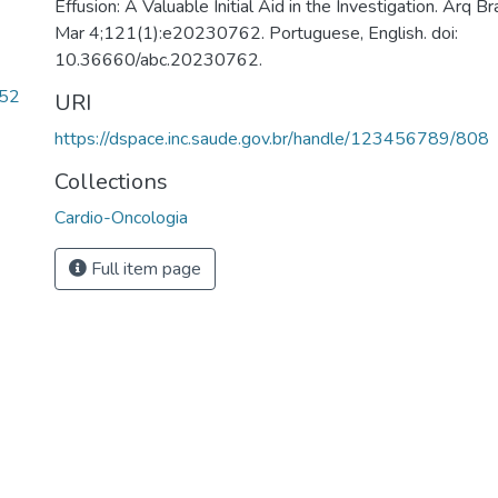
Effusion: A Valuable Initial Aid in the Investigation. Arq B
Mar 4;121(1):e20230762. Portuguese, English. doi:
10.36660/abc.20230762.
.52
URI
https://dspace.inc.saude.gov.br/handle/123456789/808
Collections
Cardio-Oncologia
Full item page