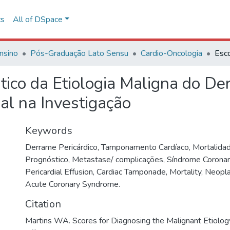
cs
All of DSpace
nsino
Pós-Graduação Lato Sensu
Cardio-Oncologia
tico da Etiologia Maligna do De
al na Investigação
Keywords
Derrame Pericárdico
,
Tamponamento Cardíaco
,
Mortalida
Prognóstico
,
Metastase/ complicações
,
Síndrome Coronar
Pericardial Effusion
,
Cardiac Tamponade
,
Mortality
,
Neopl
Acute Coronary Syndrome.
Citation
Martins WA. Scores for Diagnosing the Malignant Etiology