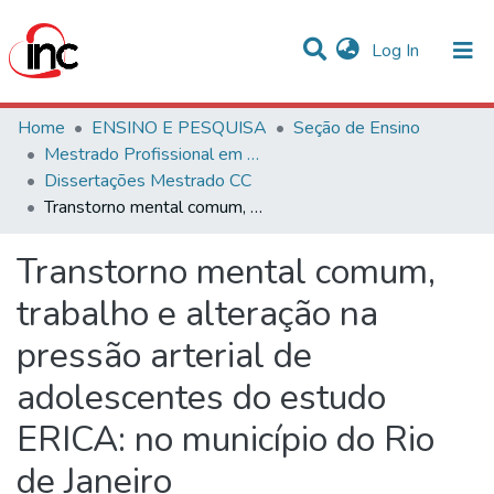
(current)
Log In
Communities & Collections
Home
ENSINO E PESQUISA
Seção de Ensino
Mestrado Profissional em Ciências Cardiovasculares
Statistics
Dissertações Mestrado CC
Transtorno mental comum, trabalho e alteração na pressão arterial de adolescentes do estudo ERICA: no município do Rio de Janeiro
All of DSpace
Transtorno mental comum,
trabalho e alteração na
pressão arterial de
adolescentes do estudo
ERICA: no município do Rio
de Janeiro