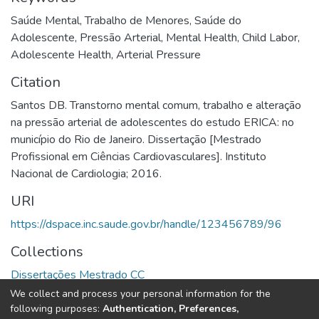
Saúde Mental
,
Trabalho de Menores
,
Saúde do
Adolescente
,
Pressão Arterial
,
Mental Health
,
Child Labor
,
Adolescente Health
,
Arterial Pressure
Citation
Santos DB. Transtorno mental comum, trabalho e alteração
na pressão arterial de adolescentes do estudo ERICA: no
município do Rio de Janeiro. Dissertação [Mestrado
Profissional em Ciências Cardiovasculares]. Instituto
Nacional de Cardiologia; 2016.
URI
https://dspace.inc.saude.gov.br/handle/123456789/96
Collections
Dissertações Mestrado CC
We collect and process your personal information for the
Full item page
following purposes:
Authentication, Preferences,