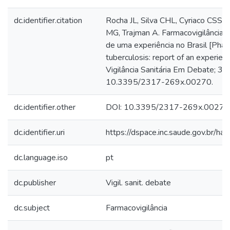
dc.identifier.citation
Rocha JL, Silva CHL, Cyriaco CSS, 
MG, Trajman A. Farmacovigilância e
de uma experiência no Brasil [Phar
tuberculosis: report of an experienc
Vigilância Sanitária Em Debate; 3(
10.3395/2317-269x.00270.
dc.identifier.other
DOI: 10.3395/2317-269x.00270
dc.identifier.uri
https://dspace.inc.saude.gov.br/
dc.language.iso
pt
dc.publisher
Vigil. sanit. debate
dc.subject
Farmacovigilância