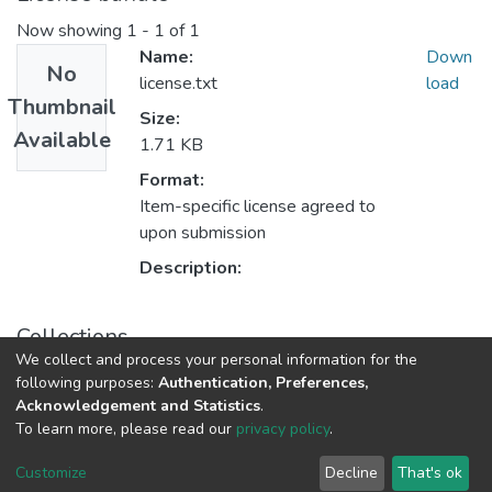
Now showing
1 - 1 of 1
Name:
Down
No
license.txt
load
Thumbnail
Size:
Available
1.71 KB
Format:
Item-specific license agreed to
upon submission
Description:
Collections
We collect and process your personal information for the
Produção Docente
following purposes:
Authentication, Preferences,
Acknowledgement and Statistics
.
To learn more, please read our
privacy policy
.
DSpace software
copyright © 2002-2026
LYRASIS
Cookie
Privacy
End User
Send
Customize
Decline
That's ok
settings
policy
Agreement
Feedback