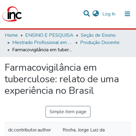
(current)
Log In
Communities & Collections
Home
ENSINO E PESQUISA
Seção de Ensino
Mestrado Profissional em Avaliação de Tecnologias em Saúde
Produção Docente
Statistics
Farmacovigilância em tuberculose: relato de uma experiência no Brasil
All of DSpace
Farmacovigilância em
tuberculose: relato de uma
experiência no Brasil
Simple item page
dc.contributor.author
Rocha, Jorge Luiz da