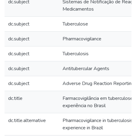
dc.subject
Sistemas de Notificação de Reaçõ
Medicamentos
dc.subject
Tuberculose
dc.subject
Pharmacovigilance
dc.subject
Tuberculosis
dc.subject
Antitubercular Agents
dc.subject
Adverse Drug Reaction Reporting
dc.title
Farmacovigilância em tuberculose:
experiência no Brasil
dc.title.alternative
Pharmacovigilance in tuberculosis: 
experience in Brazil