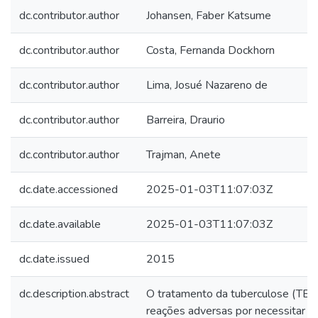
dc.contributor.author
Johansen, Faber Katsume
dc.contributor.author
Costa, Fernanda Dockhorn
dc.contributor.author
Lima, Josué Nazareno de
dc.contributor.author
Barreira, Draurio
dc.contributor.author
Trajman, Anete
dc.date.accessioned
2025-01-03T11:07:03Z
dc.date.available
2025-01-03T11:07:03Z
dc.date.issued
2015
dc.description.abstract
O tratamento da tuberculose (TB) 
reações adversas por necessitar d