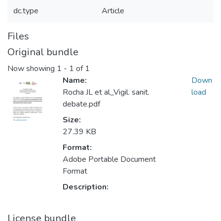
dc.type
Article
Files
Original bundle
Now showing
1 - 1 of 1
Name:
Down
Rocha JL et al_Vigil. sanit.
load
debate.pdf
Size:
27.39 KB
Format:
Adobe Portable Document
Format
Description:
License bundle