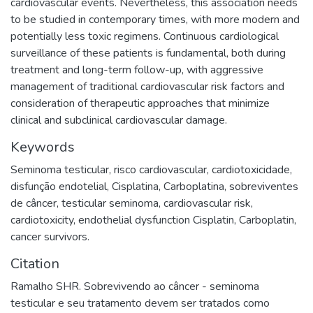
cardiovascular events. Nevertheless, this association needs
to be studied in contemporary times, with more modern and
potentially less toxic regimens. Continuous cardiological
surveillance of these patients is fundamental, both during
treatment and long-term follow-up, with aggressive
management of traditional cardiovascular risk factors and
consideration of therapeutic approaches that minimize
clinical and subclinical cardiovascular damage.
Keywords
Seminoma testicular
,
risco cardiovascular
,
cardiotoxicidade
,
disfunção endotelial, Cisplatina
,
Carboplatina
,
sobreviventes
de câncer
,
testicular seminoma
,
cardiovascular risk
,
cardiotoxicity
,
endothelial dysfunction Cisplatin
,
Carboplatin
,
cancer survivors.
Citation
Ramalho SHR. Sobrevivendo ao câncer - seminoma
testicular e seu tratamento devem ser tratados como