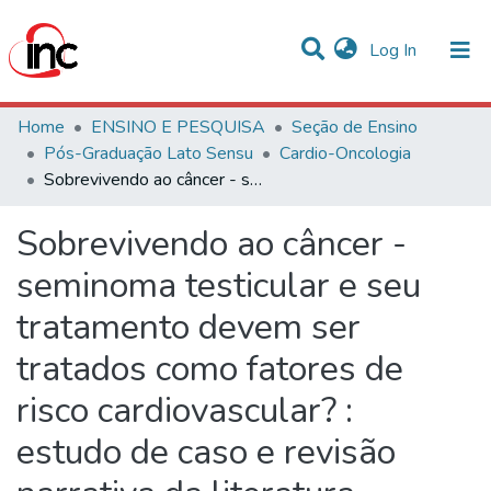
(current)
Log In
Communities & Collections
Home
ENSINO E PESQUISA
Seção de Ensino
Pós-Graduação Lato Sensu
Cardio-Oncologia
Statistics
Sobrevivendo ao câncer - seminoma testicular e seu tratamento devem ser tratados como fatores de risco cardiovascular? : estudo de caso e revisão narrativa da literatura
All of DSpace
Sobrevivendo ao câncer -
seminoma testicular e seu
tratamento devem ser
tratados como fatores de
risco cardiovascular? :
estudo de caso e revisão