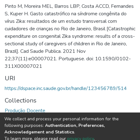
Pinto M, Moreira MEL, Barros LBP, Costa ACCD, Fernandes
S, Kuper H. Gasto catastrófico na síndrome congênita do
vírus Zika: resultados de um estudo transversal com
cuidadores de crianças no Rio de Janeiro, Brasil [Catastrophic
expenditure on congenital Zika syndrome: results of a cross-
sectional study of caregivers of children in Rio de Janeiro,
Brazil]. Cad Saude Publica. 2021 Nov
22;37(11):e00007021. Portuguese. doi: 10.1590/0102-
311X00007021
URI
https://dspace.inc.saude.gov.br/handle/123456789/514
Collections
Produção Docente
We collect and process your personal information for the
Full item page
following purposes:
Authentication, Preferences,
Acknowledgement and Statistics
.
To learn more, please read our
privacy policy
.