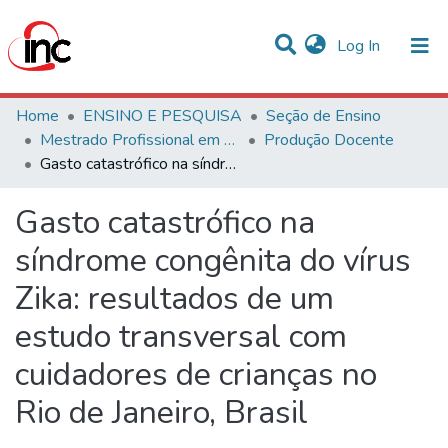
(current)
Log In
Communities & Collections
Home
ENSINO E PESQUISA
Seção de Ensino
Mestrado Profissional em Avaliação de Tecnologias em Saúde
Produção Docente
Statistics
Gasto catastrófico na síndrome congênita do vírus Zika: resultados de um estudo transversal com cuidadores de crianças no Rio de Janeiro, Brasil
All of DSpace
Gasto catastrófico na
síndrome congênita do vírus
Zika: resultados de um
estudo transversal com
cuidadores de crianças no
Rio de Janeiro, Brasil