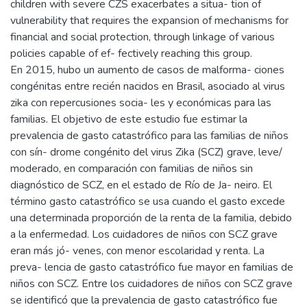
children with severe CZS exacerbates a situa- tion of
vulnerability that requires the expansion of mechanisms for
financial and social protection, through linkage of various
policies capable of ef- fectively reaching this group.
En 2015, hubo un aumento de casos de malforma- ciones
congénitas entre recién nacidos en Brasil, asociado al virus
zika con repercusiones socia- les y económicas para las
familias. El objetivo de este estudio fue estimar la
prevalencia de gasto catastrófico para las familias de niños
con sín- drome congénito del virus Zika (SCZ) grave, leve/
moderado, en comparación con familias de niños sin
diagnóstico de SCZ, en el estado de Río de Ja- neiro. El
término gasto catastrófico se usa cuando el gasto excede
una determinada proporción de la renta de la familia, debido
a la enfermedad. Los cuidadores de niños con SCZ grave
eran más jó- venes, con menor escolaridad y renta. La
preva- lencia de gasto catastrófico fue mayor en familias de
niños con SCZ. Entre los cuidadores de niños con SCZ grave
se identificó que la prevalencia de gasto catastrófico fue