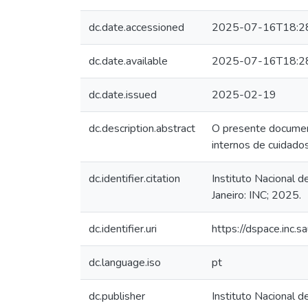
dc.date.accessioned
2025-07-16T18:2
dc.date.available
2025-07-16T18:2
dc.date.issued
2025-02-19
dc.description.abstract
O presente document
internos de cuidados
dc.identifier.citation
Instituto Nacional d
Janeiro: INC; 2025.
dc.identifier.uri
https://dspace.inc
dc.language.iso
pt
dc.publisher
Instituto Nacional d