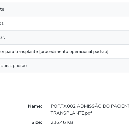
te
os
ar.
r para transplante [procedimento operacional padrão]
cional padrão
Name:
POP.TX.002 ADMISSÃO DO PACIEN
TRANSPLANTE.pdf
Size:
236.48 KB