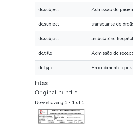
dc.subject
Admissão do pacien
dc.subject
transplante de órgã
dc.subject
ambulatório hospital
dc.title
Admissão do recepto
dc.type
Procedimento opera
Files
Original bundle
Now showing
1 - 1 of 1