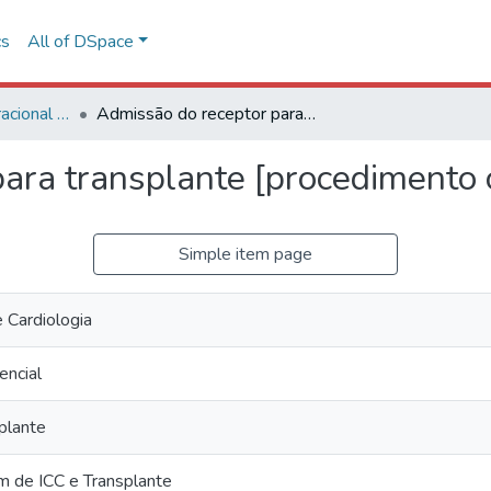
cs
All of DSpace
Procedimento Operacional Padrão (POP)
Admissão do receptor para transplante [procedimento operacional padrão]
ara transplante [procedimento 
Simple item page
e Cardiologia
encial
plante
 de ICC e Transplante