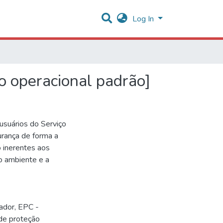
Log In
o operacional padrão]
usuários do Serviço
urança de forma a
co inerentes aos
o ambiente e a
ador
,
EPC -
de proteção