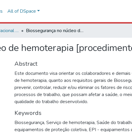
cs
All of DSpace
Procedimento Operacional Padrão (POP)
Biossegurança no núcleo de hemoterapia [procedimento operacional padrão]
o de hemoterapia [procediment
Abstract
Este documento visa orientar os colaboradores e demais 
de hemoterapia, quanto aos requisitos gerais de Biosseg
prevenir, controlar, reduzir e/ou eliminar os fatores de ris
processos de trabalho, que possam afetar a saúde, o mei
qualidade do trabalho desenvolvido.
Keywords
Biossegurança
,
Serviço de hemoterapia
,
Saúde do trabalh
equipamentos de proteção coletiva
,
EPI - equipamentos 