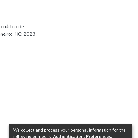
no núcleo de
neiro: INC; 2023.
We collect and process your personal information for the
following purposes:
Authentication, Preferences,