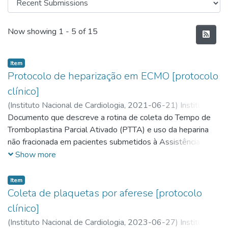
Recent Submissions
Now showing
1 - 5 of 15
Item
Protocolo de heparização em ECMO [protocolo
clínico]
(
Instituto Nacional de Cardiologia,
2021-06-21
)
Instituto
Nacional de Cardiologia
Documento que descreve a rotina de coleta do Tempo de
;
Coordenação de Assistência
;
Comitê de ECMO
Tromboplastina Parcial Ativado (PTTA) e uso da heparina
não fracionada em pacientes submetidos à Assistência
Circulatória (ECMO).
Show more
Item
Coleta de plaquetas por aferese [protocolo
clínico]
(
Instituto Nacional de Cardiologia,
2023-06-27
)
Instituto