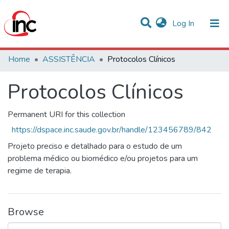
(current)
Log In
Statistics
Home
ASSISTÊNCIA
Protocolos Clínicos
Communities & Collections
Protocolos Clínicos
All of DSpace
Permanent URI for this collection
https://dspace.inc.saude.gov.br/handle/123456789/842
Projeto preciso e detalhado para o estudo de um
problema médico ou biomédico e/ou projetos para um
regime de terapia.
Browse