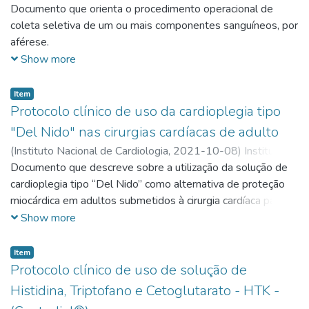
Nacional de Cardiologia
Documento que orienta o procedimento operacional de
;
Coordenação Assistencial
;
Núcleo
de Hemoterapia
coleta seletiva de um ou mais componentes sanguíneos, por
aférese.
Show more
Item
Protocolo clínico de uso da cardioplegia tipo
"Del Nido" nas cirurgias cardíacas de adulto
(
Instituto Nacional de Cardiologia,
2021-10-08
)
Instituto
Nacional de Cardiologia
Documento que descreve sobre a utilização da solução de
;
Coordenação Assistencial
;
Serviço
de Cirurgia Cardíaca Adulto
cardioplegia tipo “Del Nido” como alternativa de proteção
miocárdica em adultos submetidos à cirurgia cardíaca para
correção orovalvar e Aorta com tempo de anóxia
Show more
prolongado.
Item
Protocolo clínico de uso de solução de
Histidina, Triptofano e Cetoglutarato - HTK -