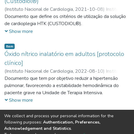
(Custodiol®)
(
Instituto Nacional de Cardiologia,
2021-10-08
)
Instituto
Nacional de Cardiologia
Documento que define os critérios de utilização da solução
;
Coordenação Assistencial
;
Serviço
de Cirurgia Cardíaca
de cardioplegia HTK (CUSTODIOL®).
Show more
Item
Óxido nítrico inalatório em adultos [protocolo
clínico]
(
Instituto Nacional de Cardiologia,
2022-08-10
)
Instituto
Nacional de Cardiologia
Documento que tem por objetivo reduzir a hipertensão
;
Coordenação Assistencial
;
Área de
Fisioterapia
pulmonar, favorecendo a estabilidade hemodinâmica do
paciente grave na Unidade de Terapia Intensiva.
Show more
We collect and process your personal information for the
(current)
«
1
2
3
»
following purposes:
Authentication, Preferences,
Acknowledgement and Statistics
.