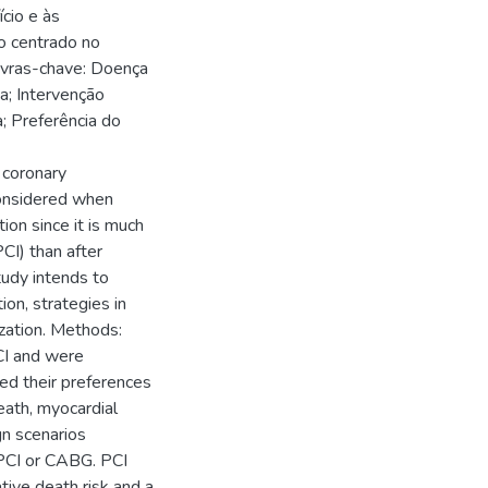
cio e às
o centrado no
avras-chave: Doença
ca; Intervenção
; Preferência do
 coronary
 considered when
ion since it is much
CI) than after
tudy intends to
ion, strategies in
zation. Methods:
CI and were
ted their preferences
eath, myocardial
gn scenarios
 PCI or CABG. PCI
ive death risk and a