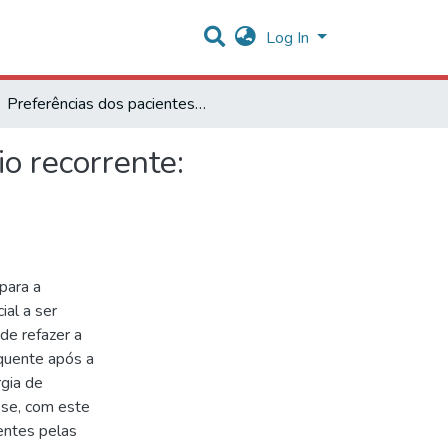
Log In
Preferências dos pacientes após estreitamento coronário recorrente: experimentos de escolha discreta
o recorrente:
para a
ial a ser
de refazer a
equente após a
rgia de
-se, com este
entes pelas