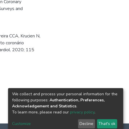
on Coronary
urveys and
ira CCA, Krucien N,
to coronário
ardiol. 2020; 115
We collect and process your personal information for the
following purposes:
Authentication, Preferences,
Acknowledgement and Statistics
.
To learn more, please read our
privacy policy
.
Customize
Decline
That's ok