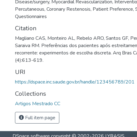
Disease/surgery
,
Myocardial Revascularization
,
Interventi
Percutaneous
,
Coronary Restenosis
,
Patient Preference
,
S
Questionnaires
Citation
Magliano CAS, Monteiro AL, Rebelo ARO, Santos GF, Pere
Saraiva RM. Preferências dos pacientes após estreitamen
recorrente: experimentos de escolha discreta. Arq Bras C
(4):613-619.
URI
https://dspace.inc.saude.gov.br/handle/123456789/201
Collections
Artigos Mestrado CC
Full item page
DSpace software
copyright © 2002-2026
LYRASIS