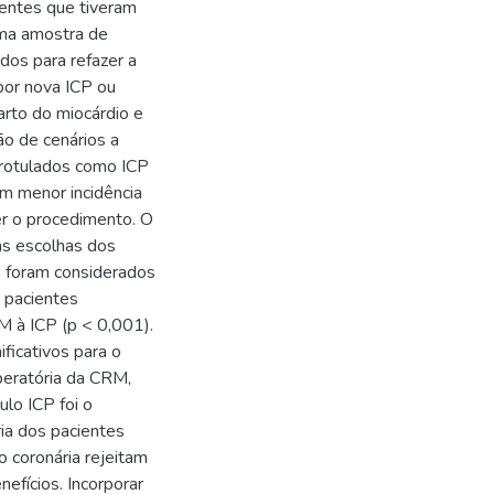
ientes que tiveram
uma amostra de
dos para refazer a
 por nova ICP ou
arto do miocárdio e
ão de cenários a
 rotulados como ICP
m menor incidência
er o procedimento. O
as escolhas dos
5 foram considerados
4 pacientes
M à ICP (p < 0,001).
ficativos para o
peratória da CRM,
lo ICP foi o
ia dos pacientes
o coronária rejeitam
efícios. Incorporar