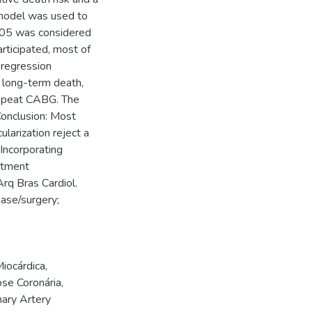
 model was used to
0.05 was considered
articipated, most of
 regression
CI long-term death,
epeat CABG. The
Conclusion: Most
larization reject a
 Incorporating
eatment
rq Bras Cardiol.
ase/surgery;
iocárdica
,
se Coronária
,
ary Artery