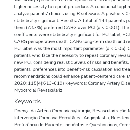
higher necessity to repeat procedure. A conditional logit
analyze patients’ choices using R software. A p value < 
statistically significant. Results: A total of 144 patients p
them (73.7%) preferred CABG over PCI (p < 0.001). The
coefficients were statistically significant for PCI label, P
CABG perioperative death, CABG long-term death and r
PCI label was the most important parameter (p < 0.05). 
patients who face the necessity to repeat coronary revascu
new PCI, considering realistic levels of risks and benefits.
patients’ preferences into benefit-risk calculation and tr
recommendations could enhance patient-centered care. (A
2020; 115(4):613-619) Keywords: Coronary Artery Dise
Myocardial Revasculariz
Keywords
Doença da Artéria Coronariana/cirurgia
,
Revascularização M
Intervenção Coronária Percutânea
,
Angioplastia
,
Reesteno
Preferência do Paciente
,
Inquéritos e Questionários
,
Coron