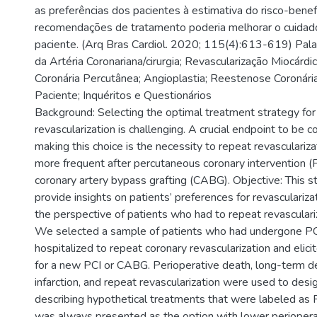
as preferências dos pacientes à estimativa do risco-benefí
recomendações de tratamento poderia melhorar o cuidad
paciente. (Arq Bras Cardiol. 2020; 115(4):613-619) Pal
da Artéria Coronariana/cirurgia; Revascularização Miocárdi
Coronária Percutânea; Angioplastia; Reestenose Coronária
Paciente; Inquéritos e Questionários
Background: Selecting the optimal treatment strategy for
revascularization is challenging. A crucial endpoint to be
making this choice is the necessity to repeat revascularizat
more frequent after percutaneous coronary intervention (P
coronary artery bypass grafting (CABG). Objective: This s
provide insights on patients’ preferences for revascularizat
the perspective of patients who had to repeat revasculari
We selected a sample of patients who had undergone P
hospitalized to repeat coronary revascularization and elici
for a new PCI or CABG. Perioperative death, long-term d
infarction, and repeat revascularization were used to desi
describing hypothetical treatments that were labeled as
was always presented as the option with lower perioperat