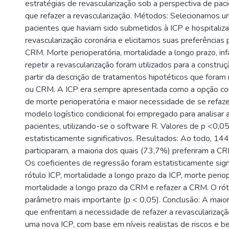
estratégias de revascularização sob a perspectiva de pac
que refazer a revascularização. Métodos: Selecionamos 
pacientes que haviam sido submetidos à ICP e hospitaliza
revascularização coronária e elicitamos suas preferências
CRM. Morte perioperatória, mortalidade a longo prazo, inf
repetir a revascularização foram utilizados para a construç
partir da descrição de tratamentos hipotéticos que foram
ou CRM. A ICP era sempre apresentada como a opção co
de morte perioperatória e maior necessidade de se refaz
modelo logístico condicional foi empregado para analisar 
pacientes, utilizando-se o software R. Valores de p <0,0
estatisticamente significativos. Resultados: Ao todo, 14
participaram, a maioria dos quais (73,7%) preferiram a CR
Os coeficientes de regressão foram estatisticamente signi
rótulo ICP, mortalidade a longo prazo da ICP, morte perio
mortalidade a longo prazo da CRM e refazer a CRM. O rótu
parâmetro mais importante (p < 0,05). Conclusão: A maior
que enfrentam a necessidade de refazer a revascularizaçã
uma nova ICP, com base em níveis realistas de riscos e ben