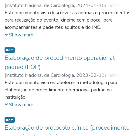
(
Instituto Nacional de Cardiologia,
2024-01-15
)
Instituto
Nacional de Cardiologia
Este documento visa descrever as normas e procedimentos
;
Direção Geral
;
Coordenação
assistencial
para realização do evento “cinema com pipoca” para
acompanhantes e pacientes adultos e do INC.
Show more
Item
Elaboração de procedimento operacional
padrão (POP)
(
Instituto Nacional de Cardiologia,
2023-02-19
)
Instituto
Nacional de Cardiologia
Este documento visa estabelecer a metodologia para
;
Núcleo de Qualidade e Segurança
;
Núcleo Normativo
elaboração de procedimento operacional padrão na
instituição.
Show more
Item
Elaboração de protocolo clínico [procedimento