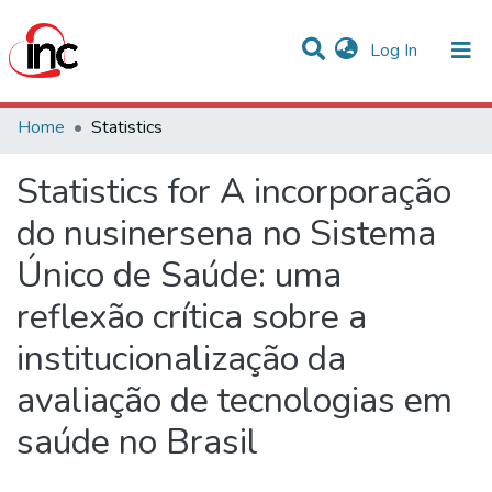
(current)
Log In
Communities & Collections
Home
Statistics
All of DSpace
Statistics for A incorporação
do nusinersena no Sistema
Único de Saúde: uma
reflexão crítica sobre a
institucionalização da
avaliação de tecnologias em
saúde no Brasil