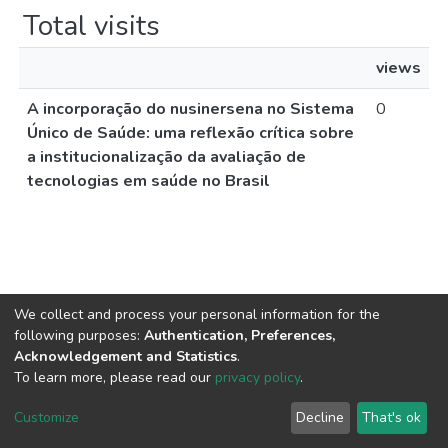
Total visits
views
A incorporação do nusinersena no Sistema
0
Único de Saúde: uma reflexão crítica sobre
a institucionalização da avaliação de
tecnologias em saúde no Brasil
We collect and process your personal information for the
following purposes:
Authentication, Preferences,
Acknowledgement and Statistics
.
To learn more, please read our
privacy policy
.
DSpace software
copyright © 2002-2026
LYRASIS
Cookie
Privacy
End User
Send
Customize
Decline
That's ok
settings
policy
Agreement
Feedback