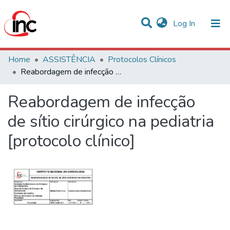
(current)
Log In
Communities & Collections
Home
ASSISTÊNCIA
Protocolos Clínicos
Reabordagem de infecção de sítio cirúrgico na pediatria [protocolo clínico]
Statistics
Reabordagem de infecção
All of DSpace
de sítio cirúrgico na pediatria
[protocolo clínico]