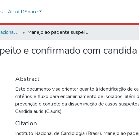
cs
All of DSpace
Procedimento Operacional Padrão (POP)
Manejo ao paciente suspeito e confirmado com candida auris [procedimento operacional padrão]
peito e confirmado com candida
Abstract
Este documento visa orientar quanto à identificação de c
critérios e fluxo para encaminhamento de isolados, além
prevenção e controle da disseminação de casos suspeito
Candida auris (C.auris).
Citation
Instituto Nacional de Cardiologia (Brasil). Manejo ao paci