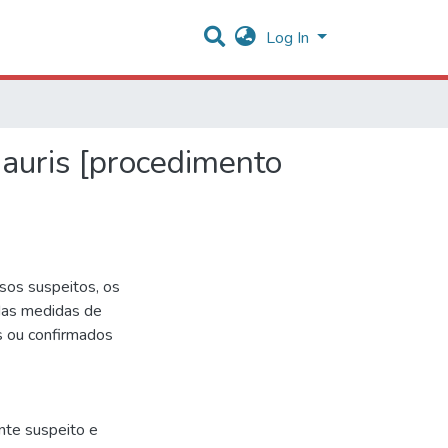
Log In
 auris [procedimento
asos suspeitos, os
 das medidas de
s ou confirmados
ente suspeito e