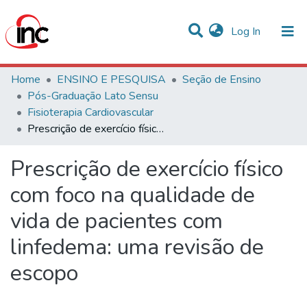
(current)
Log In
Communities & Collections
Home
ENSINO E PESQUISA
Seção de Ensino
Pós-Graduação Lato Sensu
Statistics
Fisioterapia Cardiovascular
Prescrição de exercício físico com foco na qualidade de vida de pacientes com linfedema: uma revisão de escopo
All of DSpace
Prescrição de exercício físico
com foco na qualidade de
vida de pacientes com
linfedema: uma revisão de
escopo