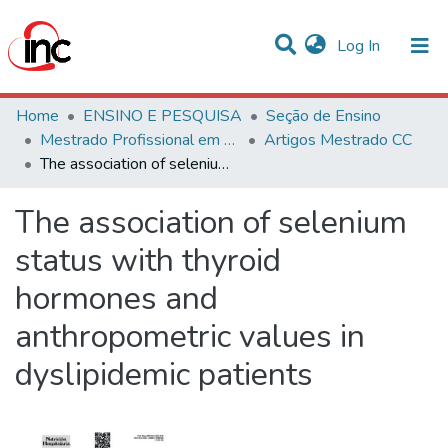
(current)
Log In
Communities & Collections
Home
ENSINO E PESQUISA
Seção de Ensino
Mestrado Profissional em Ciências Cardiovasculares
Artigos Mestrado CC
Statistics
The association of selenium status with thyroid hormones and anthropometric values in dyslipidemic patients
All of DSpace
The association of selenium
status with thyroid
hormones and
anthropometric values in
dyslipidemic patients