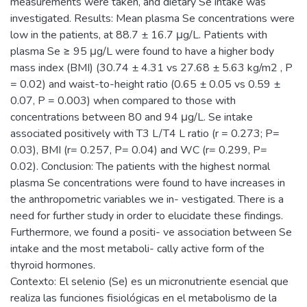
measurements were taken, and dietary Se intake was
investigated. Results: Mean plasma Se concentrations were
low in the patients, at 88.7 ± 16.7 μg/L. Patients with
plasma Se ≥ 95 μg/L were found to have a higher body
mass index (BMI) (30.74 ± 4.31 vs 27.68 ± 5.63 kg/m2 , P
= 0.02) and waist-to-height ratio (0.65 ± 0.05 vs 0.59 ±
0.07, P = 0.003) when compared to those with
concentrations between 80 and 94 μg/L. Se intake
associated positively with T3 L/T4 L ratio (r = 0.273; P=
0.03), BMI (r= 0.257, P= 0.04) and WC (r= 0.299, P=
0.02). Conclusion: The patients with the highest normal
plasma Se concentrations were found to have increases in
the anthropometric variables we in- vestigated. There is a
need for further study in order to elucidate these findings.
Furthermore, we found a positi- ve association between Se
intake and the most metaboli- cally active form of the
thyroid hormones.
Contexto: El selenio (Se) es un micronutriente esencial que
realiza las funciones fisiológicas en el metabolismo de la