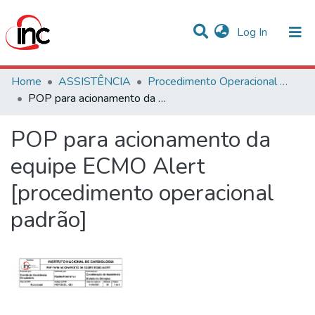
(current)
Log In
Communities & Collections
Home
ASSISTÊNCIA
Procedimento Operacional Padrão (POP)
POP para acionamento da equipe ECMO Alert [procedimento operacional padrão]
Statistics
POP para acionamento da
All of DSpace
equipe ECMO Alert
[procedimento operacional
padrão]