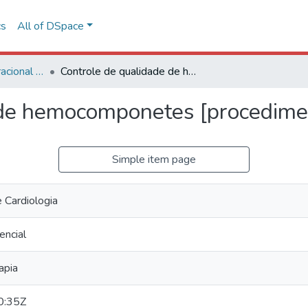
cs
All of DSpace
Procedimento Operacional Padrão (POP)
Controle de qualidade de hemocomponetes [procedimento operação padrão]
 de hemocomponetes [procedime
Simple item page
e Cardiologia
encial
apia
0:35Z