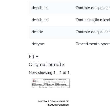
dc.subject
Controle de qualida
dc.subject
Contaminação micro
dc.title
Controle de qualid
dc.type
Procedimento opera
Files
Original bundle
Now showing
1 - 1 of 1