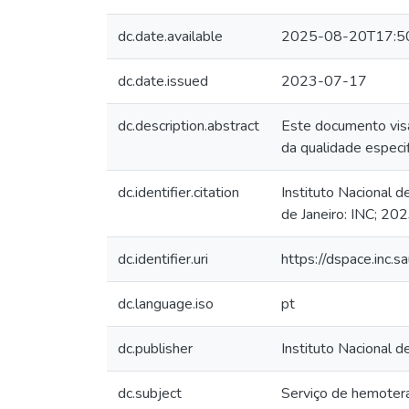
dc.date.available
2025-08-20T17:5
dc.date.issued
2023-07-17
dc.description.abstract
Este documento visa 
da qualidade espec
dc.identifier.citation
Instituto Nacional 
de Janeiro: INC; 202
dc.identifier.uri
https://dspace.inc
dc.language.iso
pt
dc.publisher
Instituto Nacional d
dc.subject
Serviço de hemoter