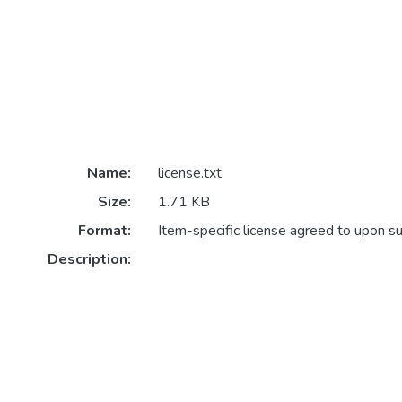
Name:
license.txt
Size:
1.71 KB
Format:
Item-specific license agreed to upon s
Description: