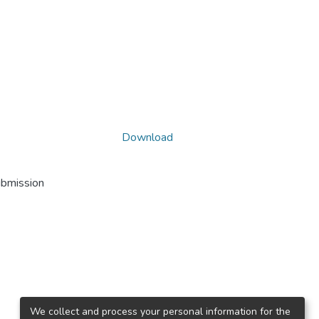
Download
ubmission
We collect and process your personal information for the