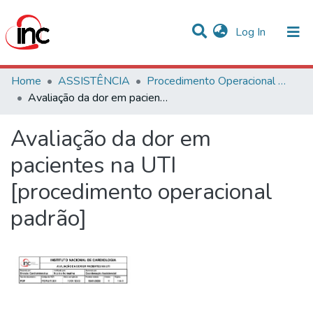
(current)
Log In
Communities & Collections
Home
ASSISTÊNCIA
Procedimento Operacional Padrão (POP)
Avaliação da dor em pacientes na UTI [procedimento operacional padrão]
Statistics
Avaliação da dor em
All of DSpace
pacientes na UTI
[procedimento operacional
padrão]